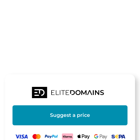
The domain
arcticsentry.
is for sale
Suggest a price