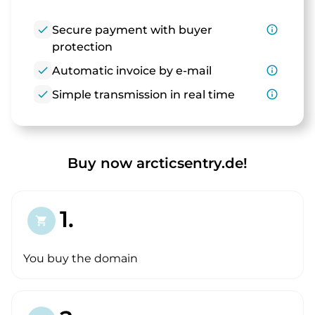
check
Secure payment with buyer
info_outline
protection
check
Automatic invoice by e-mail
info_outline
check
Simple transmission in real time
info_outline
Buy now arcticsentry.de!
1.
shopping_cart
You buy the domain